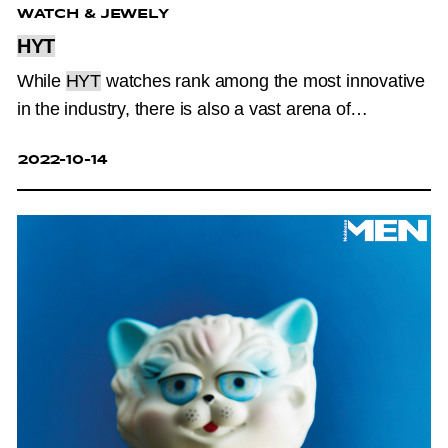
WATCH & JEWELY
HYT
While
HYT
watches rank among the most innovative
in the industry, there is also a vast arena of
expression in which the brand
produces pieces for
2022-10-14
individual customers: the unique, custom piece. The
goal of its team is to meet the demands of watch
aficionados
with a personal creative vision.