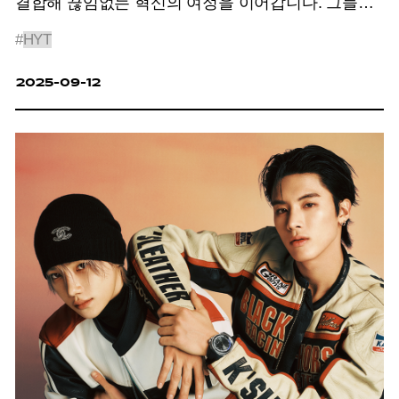
결합해 끊임없는 혁신의 여정을 이어갑니다. 그들이
빚어낸 절정의 기술과 미학은 단순한 물건의 경지를
#
HYT
넘어 일상 속 새로운 감각과 영감을 선사합니다.
2025년 9월 <맨 노블레스>가 주목한, 정점에 선
2025-09-12
걸작을 마주할 시간입니다.