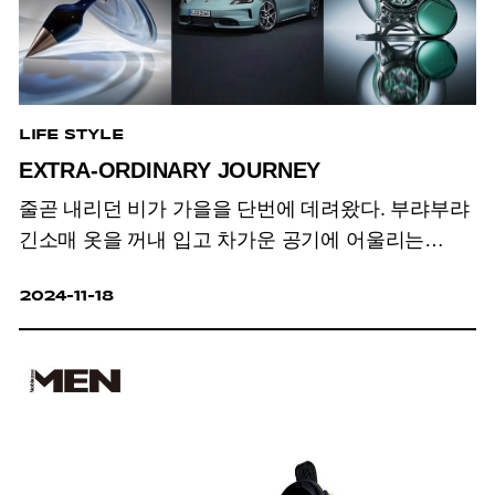
LIFE STYLE
EXTRA-ORDINARY JOURNEY
줄곧 내리던 비가 가을을 단번에 데려왔다.
부랴부랴
긴소매 옷을 꺼내 입고 차가운 공기에 어울리는
묵직하고도 따뜻한 향수를 뿌린다.
문득 이 계절을
2024-11-18
위한 새롭고 아름다운 것에 대한 호기심이
생겨난다면,
맨 노블레스가 전하는 비범한 물건을
발견해보시길.