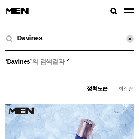
검색창
열기
검색결과
초기
4
‘Davines’
의 검색결과
정확도순
최신순