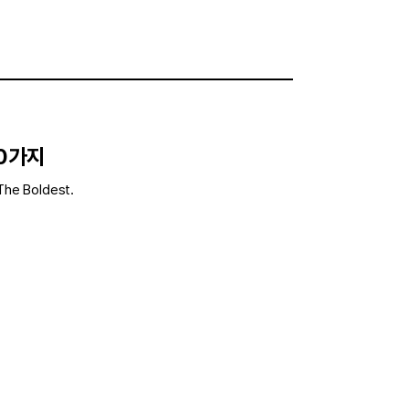
10가지
The Boldest.