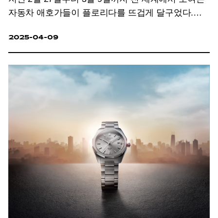
자동차 애호가들이 플로리다를 뜨겁게 달구었다.
바로 자동차계의 아트 바젤이라 불리는 ‘2025
2025-04-09
모다마이애미’와 세계적
클래식
카 행사이자 경매
이벤트 ‘아멜리아 콩쿠르 델레강스가 연이어 열렸기
때문이다.