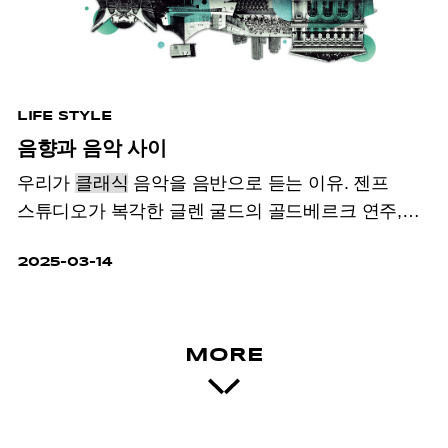
LIFE STYLE
음향과 음악 사이
우리가
클래식
음악을 음반으로 듣는 이유. 젠프
스튜디오가 복각한 글렌 굴드의 골드베르크 연주,
호로비츠의 모스크바 실황 앨범, 디누 리파티가
2025-03-14
혼신의 힘을 다해 연주한 마지막 리사이틀 앨범, 이
세 장의 명반이 답해줄 것이다.
MORE