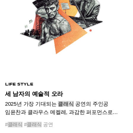
LIFE STYLE
세 남자의 예술적 오라
2025년 가장 기대되는
클래식
공연의 주인공
임윤찬과 클라우스 메켈레, 과감한 퍼포먼스로
주목받고 있는 카운터테너 야쿠프 유제프
#
클래식
#
클래식
공연
오를린스키. 세 남자가 무대에서 뿜어내는 예술적