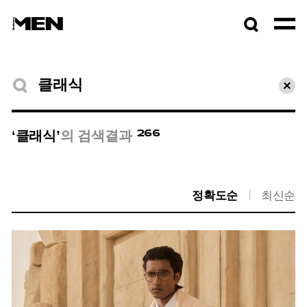
검색창
열기
검색결과
초기
266
‘클래식’
의 검색결과
정확도순
최신순