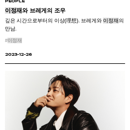
PEOPLE
이정재
와 브레게의 조우
깊은 시간으로부터의 이상(理想).
브레게와
이정재
의
만남.
#
이정재
2023-12-26