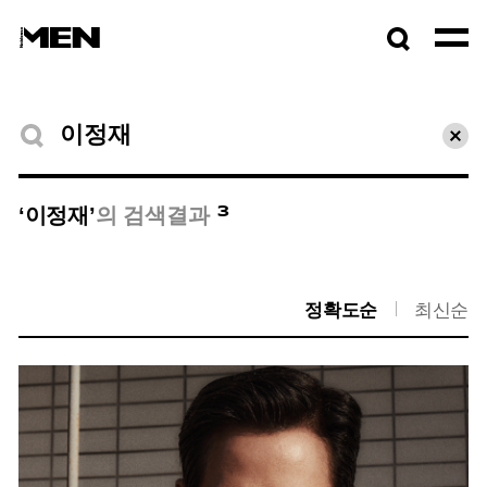
검색창
열기
검색결과
초기
3
‘이정재’
의 검색결과
정확도순
최신순