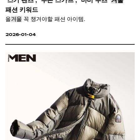
‘스키 팬츠’, ‘투톤 스카프’, ‘바비 부츠’
겨울
패션 키워드
올
겨울
꼭 챙겨야할 패션 아이템.
2026-01-04