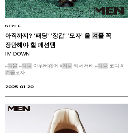
STYLE
아직까지? ‘패딩’ ‘장갑’ ‘모자’ 올
겨울
꼭
장만해야 할 패션템
I'M DOWN
#
겨울
#
겨울
아우터웨어
#
겨울
액세서리
#
겨울
코디
#
겨울
모자
2025-01-20