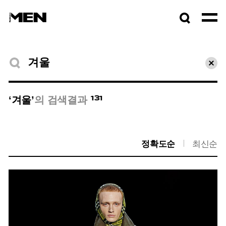
검색창
열기
검색결과
초기
131
‘겨울’
의 검색결과
정확도순
최신순