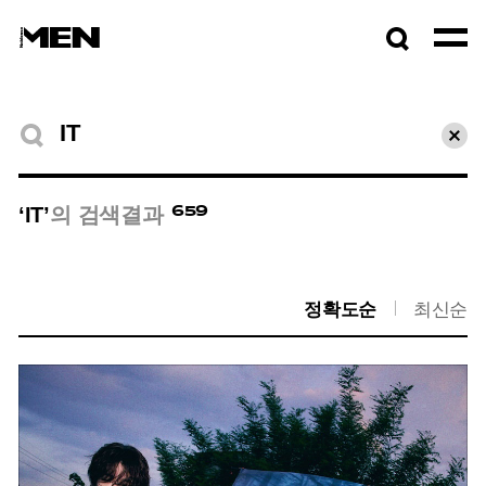
검색창
열기
검색결과
초기
659
‘IT’
의 검색결과
정확도순
최신순