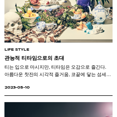
LIFE STYLE
관능적 티타임으로의 초대
티는 입으로 마시지만, 티타임은 오감으로 즐긴다.
아름다운 찻잔의 시각적 즐거움, 코끝에 닿는 섬세한
향, 찻주전자의 따스한 온기와 차를 따르는 우아한
2023-05-10
소리까지. 감각을 일깨우는 관능적 티타임으로의
초대.