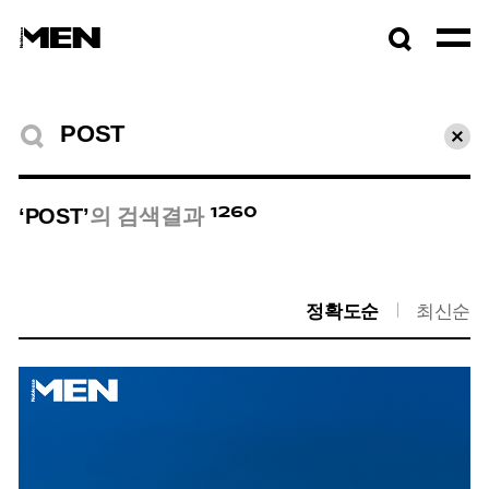
검색창
열기
검색결과
초기
1260
‘POST’
의 검색결과
정확도순
최신순