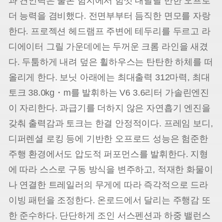
과 견인력은 물론 험지에서 힘껏 내달릴 만한 오프로
더 능력을 겸비했다. 전면부부터 듬직한 면모를 자랑
한다. 프로젝션 헤드램프 주변에 테두리를 두르고 라
디에이터 그릴 가운데에는 두꺼운 크롬 라인을 새겼
다. 두툼하게 내려 덮은 휠하우스는 탄탄한 하체를 떠
올리게 한다. 보닛 아래에는 최대출력 312마력, 최대
토크 38.0kg・m를 발휘하는 V6 3.6리터 가솔린엔진
이 자리한다. 과급기를 더하지 않은 자연흡기 엔진을
갖춰 출력감과 토크는 한결 안정적이다. 프레임 보디,
디퍼렌셜 로킹 등에 기반한 오프로드 성능은 험준한
주행 환경에서도 압도적 퍼포먼스를 발휘한다. 지형
에 따라 스스로 구동 방식을 변주하고, 적재한 화물이
나 연결한 트레일러의 무게에 따라 즉각적으로 드라
이빙 패턴을 조정한다. 온로드에서 달리는 주행감 또
한 준수하다. 단단하게 조인 서스펜션과 하중 밸런스