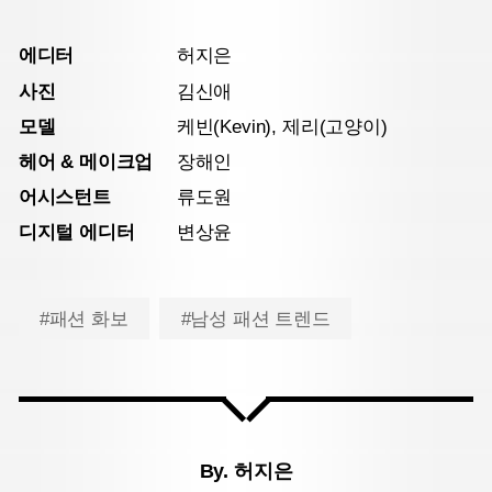
에디터
허지은
사진
김신애
모델
케빈(Kevin), 제리(고양이)
헤어 & 메이크업
장해인
어시스턴트
류도원
디지털 에디터
변상윤
#패션 화보
#남성 패션 트렌드
By.
허지은