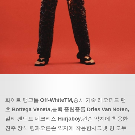
화이트 탱크톱
Off-WhiteTM,
송치 가죽 레오퍼드 팬
츠
Bottega Veneta,
블랙 플립플롭
Dries Van Noten,
멀티 펜던트 네크리스
Hurjaboy,
왼손 약지에 착용한
진주 장식 링과
오른손 약지에 착용한
시그넷 링 모두