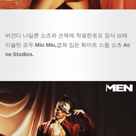
버건디 나일론 쇼츠와 손목에 착용한
로프 장식 브레
이슬릿 모두
Miu Miu,
겹쳐 입은 화이트 스윔 쇼츠
Ac
ne Studios.