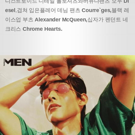
디스트로이드 디테일 폴로셔츠와
버뮤다팬츠 모두
Di
esel
,
겹쳐 입은플레어 데님 팬츠
Courre`ges,
블랙 레
이스업 부츠
Alexander McQueen,
십자가 펜던트 네
크리스
Chrome Hearts.