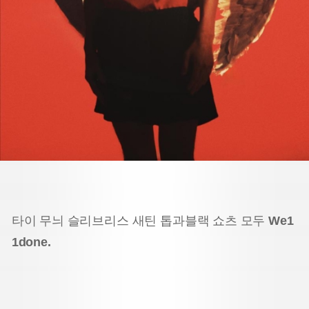
타이 무늬 슬리브리스 새틴 톱과
블랙 쇼츠 모두
We1
1done.