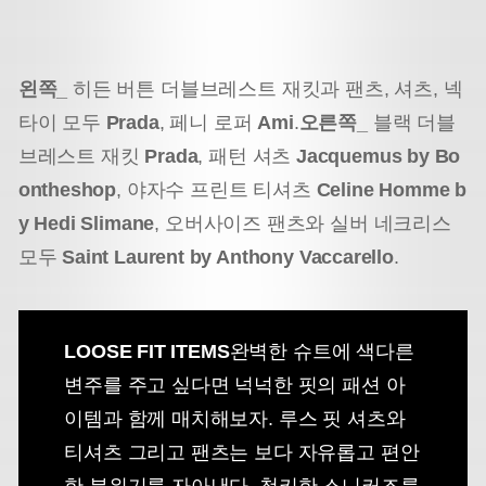
왼쪽_
히든 버튼 더블브레스트 재킷과 팬츠, 셔츠, 넥
타이 모두
Prada
, 페니 로퍼
Ami
.
오른쪽_
블랙 더블
브레스트 재킷
Prada
, 패턴 셔츠
Jacquemus by Bo
ontheshop
,
야자수 프린트 티셔츠
Celine Homme b
y Hedi Slimane
, 오버사이즈 팬츠와 실버 네크리스
모두
Saint Laurent by Anthony Vaccarello
.
LOOSE FIT ITEMS
완벽한 슈트에 색다른
변주를 주고 싶다면 넉넉한 핏의 패션 아
이템과 함께 매치해보자. 루스 핏 셔츠와
티셔츠 그리고 팬츠는 보다 자유롭고 편안
한 분위기를 자아낸다. 청키한 스니커즈를