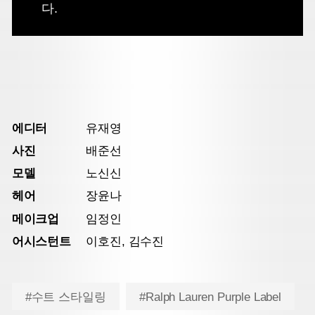
다.
에디터
유재영
사진
배준선
모델
노신신
헤어
장윤나
메이크업
임정인
어시스턴트
이호진, 김수진
#수트 스타일링
#Ralph Lauren Purple Label