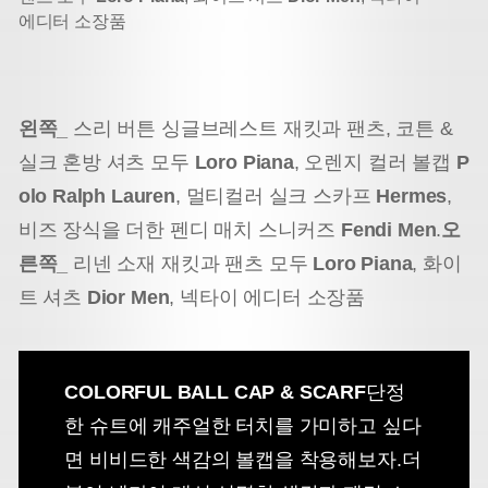
에디터 소장품
왼쪽_
스리 버튼 싱글브레스트 재킷과 팬츠, 코튼 &
실크 혼방 셔츠 모두
Loro Piana
, 오렌지 컬러 볼캡
P
olo Ralph Lauren
, 멀티컬러 실크 스카프
Hermes
,
비즈 장식을 더한 펜디 매치 스니커즈
Fendi Men
.
오
른쪽_
리넨 소재 재킷과 팬츠 모두
Loro Piana
, 화이
트 셔츠
Dior Men
, 넥타이 에디터 소장품
COLORFUL BALL CAP & SCARF
단정
한 슈트에 캐주얼한 터치를 가미하고 싶다
면 비비드한 색감의 볼캡을 착용해보자.
더