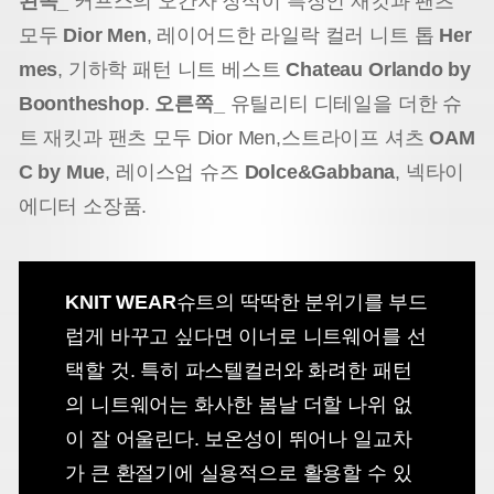
왼쪽_
커프스의 오간자 장식이 특징인 재킷과 팬츠
모두
Dior Men
, 레이어드한 라일락 컬러 니트 톱
Her
mes
, 기하학 패턴 니트 베스트
Chateau Orlando by
Boontheshop
.
오른쪽_
유틸리티 디테일을 더한 슈
트 재킷과 팬츠 모두 Dior Men,
스트라이프 셔츠
OAM
C by Mue
, 레이스업 슈즈
Dolce&Gabbana
, 넥타이
에디터 소장품.
KNIT WEAR
슈트의 딱딱한 분위기를 부드
럽게 바꾸고 싶다면 이너로 니트웨어를 선
택할 것. 특히 파스텔컬러와 화려한 패턴
의 니트웨어는 화사한 봄날 더할 나위 없
이 잘 어울린다. 보온성이 뛰어나 일교차
가 큰 환절기에 실용적으로 활용할 수 있