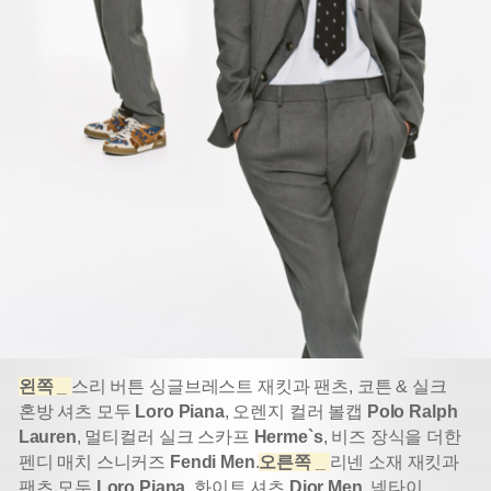
왼쪽 _
스리 버튼 싱글브레스트 재킷과 팬츠, 코튼 & 실크
혼방 셔츠 모두
Loro Piana
, 오렌지 컬러 볼캡
Polo Ralph
Lauren
, 멀티컬러 실크 스카프
Herme`s
, 비즈 장식을 더한
펜디 매치 스니커즈
Fendi Men
.
오른쪽 _
리넨 소재 재킷과
팬츠 모두
Loro Piana
, 화이트 셔츠
Dior Men
, 넥타이