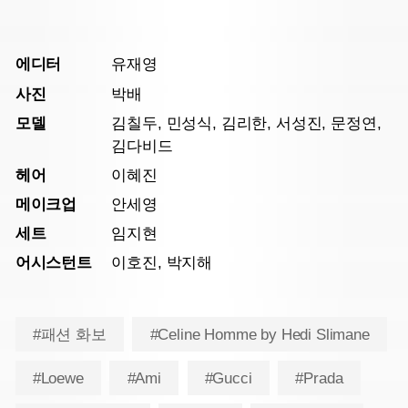
에디터
유재영
사진
박배
모델
김칠두, 민성식, 김리한, 서성진, 문정연,
김다비드
헤어
이혜진
메이크업
안세영
세트
임지현
어시스턴트
이호진, 박지해
#패션 화보
#Celine Homme by Hedi Slimane
#Loewe
#Ami
#Gucci
#Prada