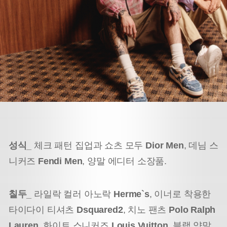
성식_
체크 패턴 집업과 쇼츠 모두
Dior Men
, 데님 스
니커즈
Fendi Men
, 양말 에디터 소장품.
칠두_
라일락 컬러 아노락
Herme`s
, 이너로 착용한
타이다이 티셔츠
Dsquared2
, 치노 팬츠
Polo Ralph
Lauren,
화이트 스니커즈
Louis Vuitton
, 블랙 양말