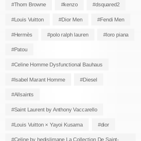
#Thom Browne
#kenzo
#dsquared2
#Louis Vuitton
#Dior Men
#Fendi Men
#Hermès
#polo ralph lauren
#loro piana
#Patou
#Celine Homme Dysfunctional Bauhaus
#Isabel Marant Homme
#Diesel
#Allsaints
#Saint Laurent by Anthony Vaccarello
#Louis Vuitton × Yayoi Kusama
#dior
#Celine by hedislimane La Collection De Saint-