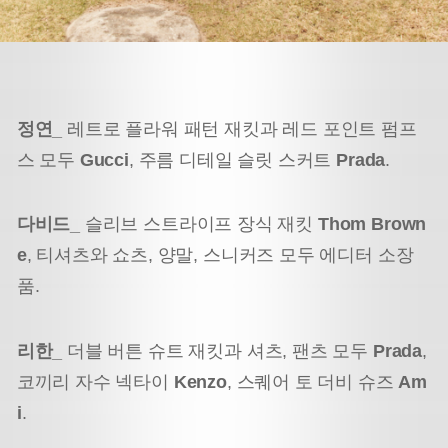
정연_
레트로 플라워 패턴 재킷과 레드 포인트 펌프
스 모두
Gucci
, 주름 디테일 슬릿 스커트
Prada
.
다비드_
슬리브 스트라이프 장식 재킷
Thom Brown
e
, 티셔츠와 쇼츠, 양말, 스니커즈 모두 에디터 소장
품.
리한_
더블 버튼 슈트 재킷과 셔츠, 팬츠 모두
Prada
,
코끼리 자수 넥타이
Kenzo
, 스퀘어 토 더비 슈즈
Am
i
.