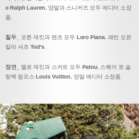
o Ralph Lauren
, 양말과 스니커즈 모두 에디터 소장
품.
칠두_
코튼 재킷과 팬츠 모두
Loro Piana
, 패턴 오픈
칼라 셔츠
Tod’s
.
정연_
옐로 재킷과 스커트 모두
Patou
, 스퀘어 토 슬
링백 펌프스
Louis Vuitton
, 양말 에디터 소장품.