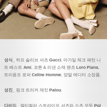
성식_
하프 슬리브 셔츠
Gucci
, 아가일 체크 패턴 니
트 베스트
Ami
, 코튼 & 리넨 소재 팬츠
Loro Piana
,
트리옹프 로퍼
Celine Homme
, 양말 에디터 소장품.
성진_
핑크 트러커 재킷
Patou
.
다비드_
멀티컬러 스트라이프 셔츠와 쇼츠 모두
Pol