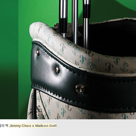
골프 백
Jimmy Choo x Malbon Golf
.