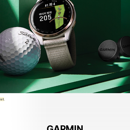
ist
.
GARMIN