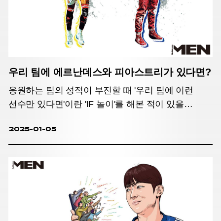
우리 팀에 에르난데스와 피아스트리가 있다면?
응원하는 팀의 성적이 부진할 때 '우리 팀에 이런
선수만 있다면'이란 'IF 놀이'를 해본 적이 있을
것이다. 단군, 대니얼 킴 등에게 물어본 우리 팀 영입
2025-01-05
0순위 판타지 스타는?