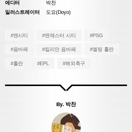
에디터
박찬
일러스트레이터
도요(Doyo)
#맨시티
#맨체스터 시티
#PSG
#음바페
#킬리안 음바페
#엘링 홀란
#홀란
#EPL
#해외축구
By.
박찬