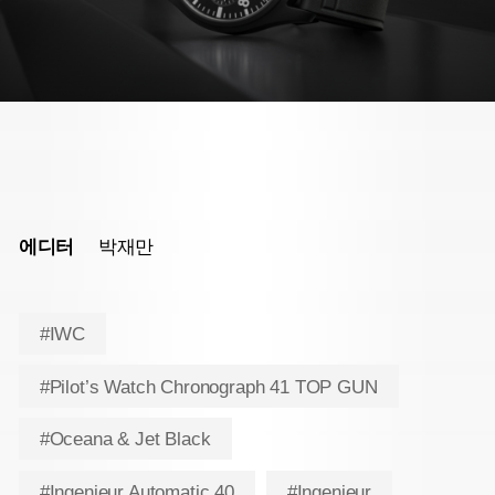
에디터
박재만
#IWC
#Pilot’s Watch Chronograph 41 TOP GUN
#Oceana & Jet Black
#Ingenieur Automatic 40
#Ingenieur