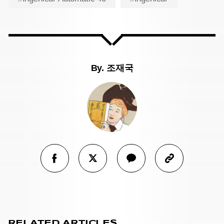
By.
조재국
RELATED ARTICLES