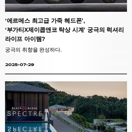
‘에르메스 최고급 가죽 헤드폰’,
‘부가티X제이콥앤코 탁상 시계’ 궁극의 럭셔리
라이프 아이템?
궁극의 취향을 완성하다.
2025-07-29