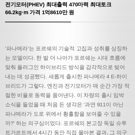
전기모터(PHEV)
최대출력 470마력
최대토크
66.2kg·m
가격 1억8610만 원
‘파나메라’는 포르쉐의 기술적 고집과 성취를 상징하
는 모델이다. 한 발 더 나아가 포르쉐는 시대 흐름에
맞춰 플러그인 하이브리드 방식을 감각적으로 빚어
내는 데 성공했다. 새롭게 출시한 파나메라 4 E-하이
브리드가 그렇다. 엔진과 전기모터가 매 순간 가장 적
절한 비율로 동력을 품어낸다. 이 차량의 출시 임박
소식을 들었을 때 처음 든 생각은 ‘과연 911이 아닌
파나메라가 도로 위에서 황홀함을 보여줄 수 있을
까?’ 하는 의구심이었다. 포르쉐의 본고장 독일 슈투
트가르트에서 4시간 동안 직접 몰아본 결과, 그 의구