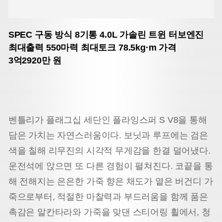
SPEC
구동 방식 8기통 4.0L
가솔린 트윈 터보엔진
최대출력 550마력
최대토크 78.5kg·m
가격
3억2920만 원
벤틀리가 플래그십 세단인 플라잉스퍼 S V8을 통해
담은 가치는 자연스러움이다. 보닛과 루프에는 검은
색을 칠해 리무진의 시각적 무게감을 한결 덜어냈다.
운전석에 앉으면 또 다른 경험이 펼쳐진다. 코끝을 통
해 전해지는 은은한 가죽 향은 채도가 옅은 버건디 가
죽으로부터, 적절한 마찰력과 부드러움을 함께 품은
촉감은 알칸타라와 가죽을 맞댄 스티어링 휠에서, 청