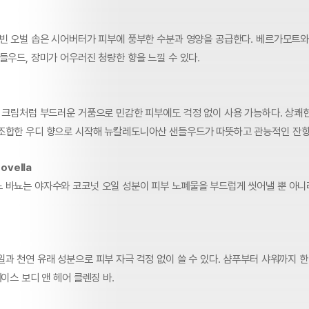
 빈 오벌 솝은 시어버터가 피부에 풍부한 수분과 영양을 공급한다. 베르가모트와
들우드, 장미가 어우러진 청량한 향을 느낄 수 있다.
은 크림처럼 부드러운 거품으로 민감한 피부에도 걱정 없이 사용 가능하다. 상쾌
조합한 우디 향으로 시작해 뉴칼레도니아산 샌들우드가 따뜻하고 관능적인 잔향
ovella
 바뇨는 야자수와 코코넛 오일 성분이 피부 노폐물을 부드럽게 씻어낼 뿐 아니
과 천연 유래 성분으로 피부 자극 걱정 없이 쓸 수 있다. 샴푸부터 샤워까지 한
페이스 보디 앤 헤어 클렌징 바.