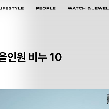
LIFESTYLE
PEOPLE
WATCH & JEWEL
올인원 비누 10