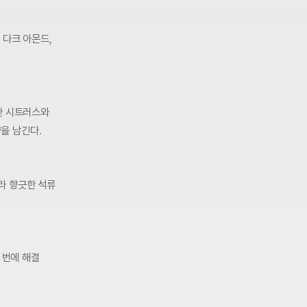
 다크 아몬드,
한 시트러스와
을 남긴다.
라 향긋한 석류
 번에 해결