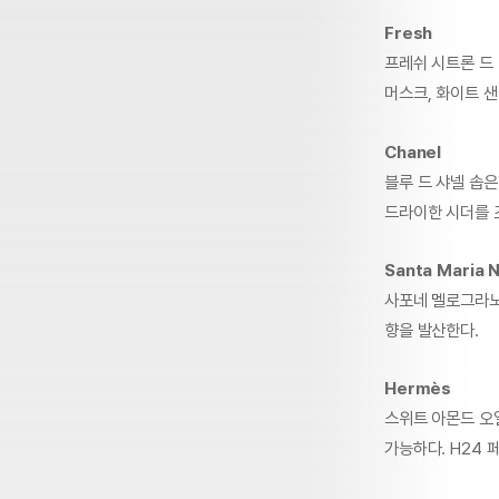
Fresh
프레쉬 시트론 드
머스크, 화이트 샌
Chanel
블루 드 샤넬 솝
드라이한 시더를 
Santa Maria N
사포네 멜로그라노
향을 발산한다.
Hermès
스위트 아몬드 오일
가능하다. H24 