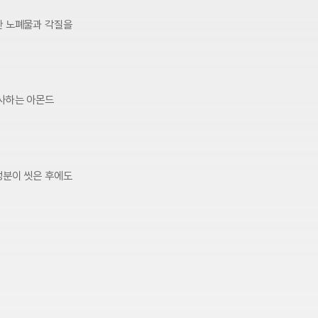
한 노폐물과 각질을
선사하는 아몬드
성분이 씻은 후에도