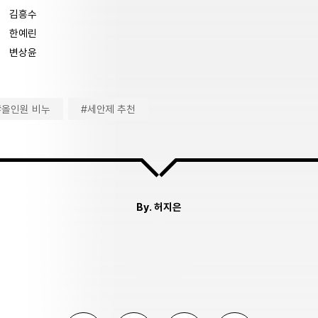
김흥수
한예린
변상윤
#올인원 비누
#세안제 추천
By.
허지은