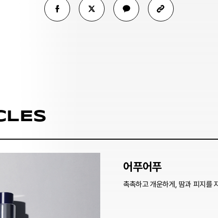
CLES
어푸어푸
촉촉하고 개운하게, 땀과 피지를 