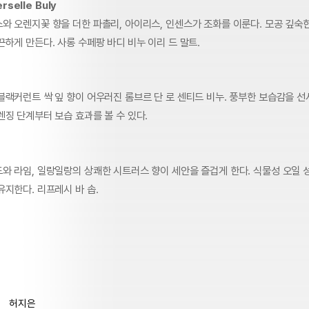
erselle Buly
와 오렌지꽃 향을 더한 파촐리, 아이리스, 인센스가 조화를 이룬다. 모공 깊숙
하게 만든다. 사롱 수페팡 바디 비누 이리 드 말트.
블랙커런트 싹 잎 향이 어우러진 롬브르 단 로 센티드 비누. 풍부한 보습감을 
징 단계부터 보습 효과를 볼 수 있다.
와 라임, 일랑일랑의 상쾌한 시트러스 향이 세안을 즐겁게 한다. 식물성 오일 
지한다. 리프레시 바 솝.
허지은