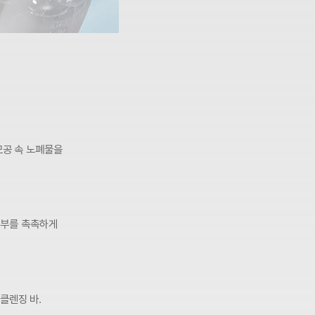
모공 속 노폐물을
 피부를 촉촉하게
클렌징 바.