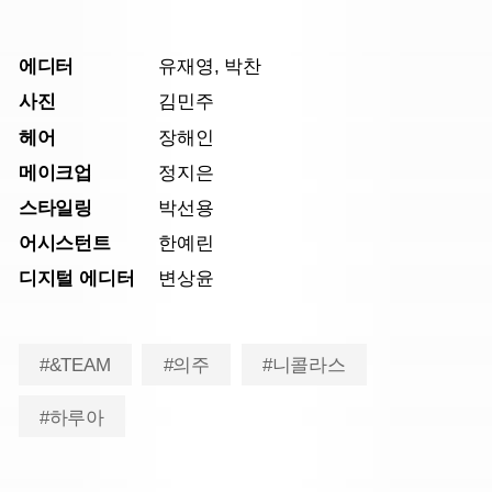
에디터
유재영, 박찬
사진
김민주
헤어
장해인
메이크업
정지은
스타일링
박선용
어시스턴트
한예린
디지털 에디터
변상윤
#&TEAM
#의주
#니콜라스
#하루아