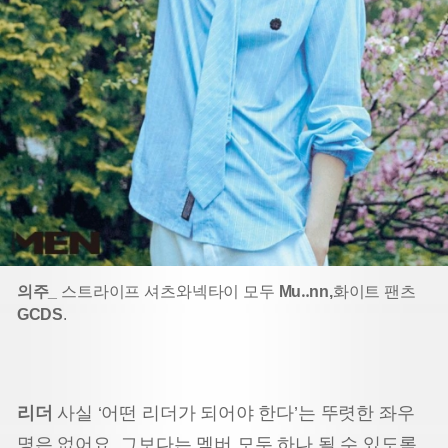
의주_
스트라이프 셔츠와
넥타이 모두
Mu‥nn,
화이트 팬츠
GCDS
.
리더
사실 ‘어떤 리더가 되어야 한다’는 뚜렷한 좌우
명은 없어요. 그보다는 멤버 모두 하나 될 수 있도록