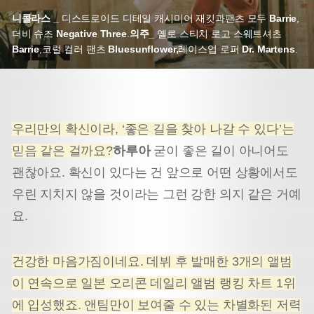
니콜라스 _
디스트로이드 디테일 캐시미어 재킷과
팬츠 모두
Barrie
,
더비 슈즈
Negative Three
.
의주_
옐로 스티치 로고 스웨트셔츠
Barrie
,
코럴 컬러 팬츠
Bluesunflower,
레이스업 로퍼
Dr. Martens
.
우리만의 확신이라, ‘좋은 길을 찾아 나갈 수 있다’는
믿음 같은 걸까요?
하루아
굳이 좋은 길이 아니어도
괜찮아요. 확신이 있다는 건 앞으로 어떤 상황에서도
우린 지치지 않을 것이라는 그런 강한 의지 같은 거예
요.
건강한 마음가짐이네요. 데뷔 후 발매한 3개의 앨범
이 연속으로 일본 오리콘 데일리 앨범 랭킹 차트 1위
에 입성했죠. 앤팀만이 보여줄 수 있는 차별화된 저력