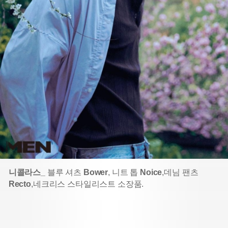
니콜라스_
블루 셔츠
Bower
, 니트 톱
Noice
,
데님 팬츠
Recto
,
네크리스 스타일리스트 소장품.