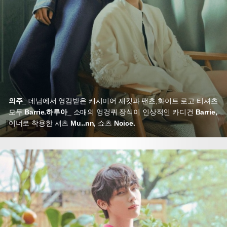
의주_
데님에서 영감받은 캐시미어 재킷과 팬츠,
화이트 로고 티셔츠
모두
Barrie.
하루아_
소매의 엉겅퀴 장식이 인상적인 카디건
Barrie,
이너로 착용한 셔츠
Mu‥nn,
쇼츠
Noice.