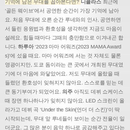
기억에 남은 무대를 꼽아본다면?
니콜라스
최근에
‘골든 웨이브’에서 공연한 순간이 가장 기억에 남아
요. 처음 무대에 오른 순간 루네와의 인사, 공연하면
서 들린 응원법과 환호성을 생각하면 지금도 마음이
설레요. 힘들 때마다 그때의 충만함으로 이겨내곤 합
니다.
하루아
‘2023 마마 어워즈(2023 MAMA Award
s)’에 섰을 때요. 마마 어워즈에 서는 것 자체도 물론
영광이지만, 도쿄 돔이라는 큰 곳에서 개최된 무대였
기에 더 마음에 와닿았어요. 저도 무대에 올랐을 때
들렸던 환호성이 잊혀지지 않아요. 스스로를 믿는 데
큰 동기부여가 되었어요.
의주
아직도 데뷔 쇼케이스
때 장면 하나하나가 잊히지 않아요. LED 스크린이 올
라가고 데뷔 곡 ‘Under the Skin(언더 더 스킨)’이 딱
시작되는데, 무대 앞 루네들이 보이는 순간 전율이 일
더군요. 그 많은 분이 음악 하나로 공감해주고 있다는