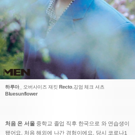
하루아_
오버사이즈 재킷
Recto
,
깅엄 체크 셔츠
Bluesunflower
처음 온 서울
중학교 졸업 직후 한국으로 와 연습생이
됐어요. 처음 해외에 나간 경험이에요. 당시 코로나1