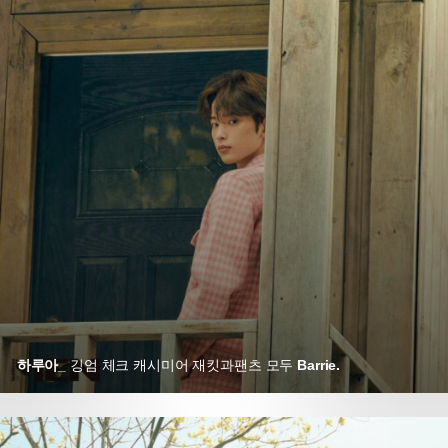
하루아_
깅엄 체크 캐시미어 재킷과
팬츠 모두
Barrie.