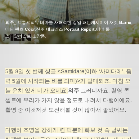
의주
_ 트롱프뢰유 테마를 재해석한 깅엄 패턴
캐시미어 재킷
Barrie
,
데님 팬츠
Coor
,
진주 네크리스
Portrait Report,
이너 톱
스타일리스트 소장품.
5월 8일 첫 번째 싱글 <Samidare(이하 ‘사미다레’, 음
력 5월에 시작되는 비를 의미)>가 발매되죠. 마침 오
늘 운치 있게 비가 오네요.
의주
그러니까요. 촬영 콘
셉트에 무리가 가지 않을 정도로 내려서 다행이에요.
촬영 중 이것저것 도전해볼 것이 많아서 좋았어요.
다행히 조명을 강하게 켠 덕분에 화보 컷 속 날씨는