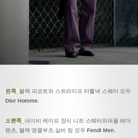
왼쪽_
블랙 피코트와 스트라이프 터틀넥 스웨터 모두
Dior Homme
.
오른쪽_
네이비 케이프 장식 니트 스웨터와
퍼플 레더
팬츠, 블랙 앵클부츠,
실버 링 모두
Fendi Men
.