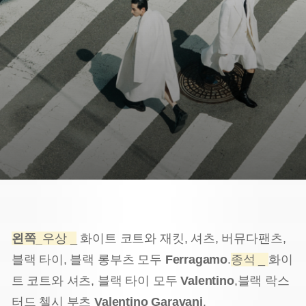
왼쪽_
우상 _
화이트 코트와 재킷, 셔츠, 버뮤다팬츠,
블랙 타이, 블랙 롱부츠 모두
Ferragamo
.
종석 _
화이
트 코트와 셔츠, 블랙 타이 모두
Valentino
,
블랙 락스
터드 첼시 부츠
Valentino Garavani
.