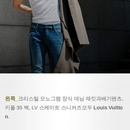
왼쪽_
크리스털 모노그램 장식 데님 재킷과
배기팬츠,
키폴 35 백, LV 스케이트 스니커즈
모두
Louis Vuitto
n
.