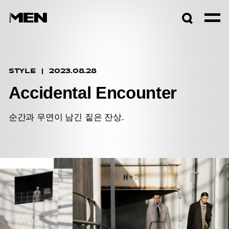
검색창
열기
STYLE
2023.08.28
Accidental Encounter
순간과 우연이 남긴 짙은 잔상.