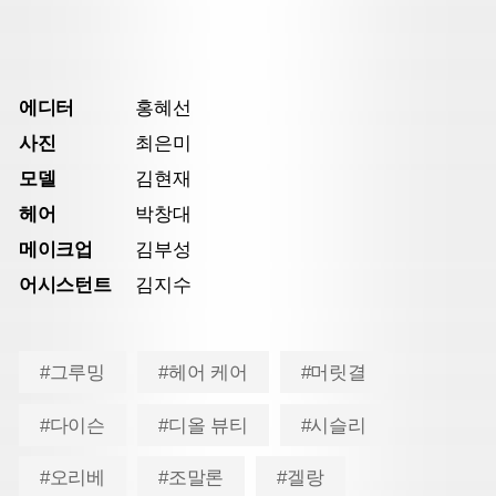
에디터
홍혜선
사진
최은미
모델
김현재
헤어
박창대
메이크업
김부성
어시스턴트
김지수
#그루밍
#헤어 케어
#머릿결
#다이슨
#디올 뷰티
#시슬리
#오리베
#조말론
#겔랑