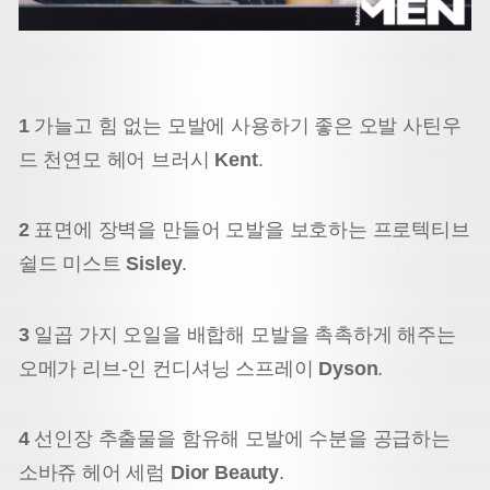
1
가늘고 힘 없는 모발에 사용하기 좋은 오발 사틴우
드 천연모 헤어 브러시
Kent
.
2
표면에 장벽을 만들어 모발을 보호하는 프로텍티브
쉴드 미스트
Sisley
.
3
일곱 가지 오일을 배합해 모발을 촉촉하게 해주는
오메가 리브-인 컨디셔닝 스프레이
Dyson
.
4
선인장 추출물을 함유해 모발에 수분을 공급하는
소바쥬 헤어 세럼
Dior Beauty
.