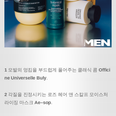
1
모발의 엉킴을 부드럽게 풀어주는 클래식 콤
Offici
ne Universelle Buly
.
2
각질을 진정시키는 로즈 헤어 앤 스칼프 모이스처
라이징 마스크
Ae–sop
.