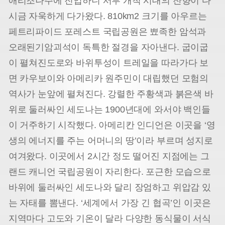
애리조나주에 진입하니 서부 개척 시대의 잔향이 다
시금 자욱하게 다가왔다. 810km2 크기를 아우르는
페트리파이드 포레스트 국립공원은 뾰족한 암석과
오래된기암괴석이 독특한 절경을 자아낸다. 굽이굽
이 펼쳐진
도로와 바위투성이 트레일을 따라가다 보
면 카우보이와 아메리카 원주민이 대립했던 모험의
역사가 눈앞에 펼
쳐진다. 강렬한 주황색과 붉은색 바
위로 둘러싸인 세도나는 1900년대에 와서야 백인들
이 거주하기 시작했다. 아메리칸 인디언은 이곳을 ‘영
생의 에너지를 주는 어머니의 땅’이라 부르며 성지로
여겨왔다. 이곳에서 2시간 정도 떨어진 지점에는 그
랜드 캐니언 국립공원이 자리한다. 포근한 모습으로
바위에 둘러싸인 세도나와 달리 장엄하고 위압감 있
는 자태를 뽐낸다. ‘세계에서 가장 긴 협곡’인 이곳은
지역마다 고도와 기온이 달라 다양한 동식물이 서식