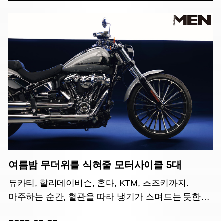
여름밤 무더위를 식혀줄 모터사이클 5대
듀카티, 할리데이비슨, 혼다, KTM, 스즈키까지.
마주하는 순간, 혈관을 따라 냉기가 스며드는 듯한
실루엣과 숨이 멎을 듯한 퍼포먼스를 보여주는