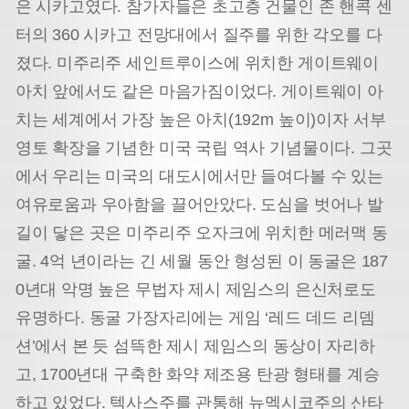
은 시카고였다. 참가자들은 초고층 건물인 존 핸콕 센
터의 360 시카고 전망대에서 질주를 위한 각오를 다
졌다. 미주리주 세인트루이스에 위치한 게이트웨이
아치 앞에서도 같은 마음가짐이었다. 게이트웨이 아
치는 세계에서 가장 높은 아치(192m 높이)이자 서부
영토 확장을 기념한 미국 국립 역사 기념물이다. 그곳
에서 우리는 미국의 대도시에서만 들여다볼 수 있는
여유로움과 우아함을 끌어안았다. 도심을 벗어나 발
길이 닿은 곳은 미주리주 오자크에 위치한 메러맥 동
굴. 4억 년이라는 긴 세월 동안 형성된 이 동굴은 187
0년대 악명 높은 무법자 제시 제임스의 은신처로도
유명하다. 동굴 가장자리에는 게임 ‘레드 데드 리뎀
션’에서 본 듯 섬뜩한 제시 제임스의 동상이 자리하
고, 1700년대 구축한 화약 제조용 탄광 형태를 계승
하고 있었다. 텍사스주를 관통해 뉴멕시코주의 산타