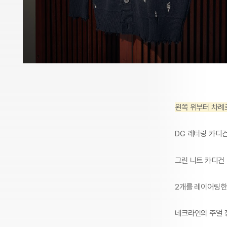
왼쪽 위부터 차례
DG 레터링 카디
그린 니트 카디건
2개를 레이어링한
네크라인의 주얼 