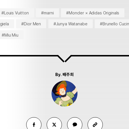
#Louis Vuitton
#marni
#Moncler × Adidas Originals
giela
#Dior Men
#Junya Watanabe
#Brunello Cucine
#Miu Miu
By.
배주희