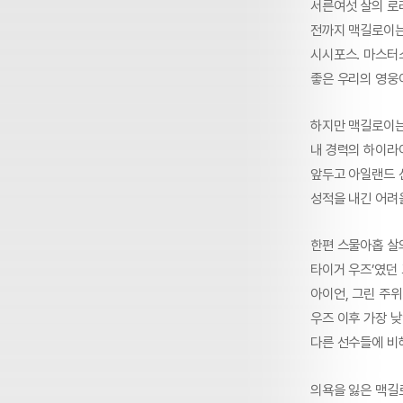
서른여섯 살의 로
전까지 맥길로이는
시시포스. 마스터
좋은 우리의 영웅
하지만 맥길로이는
내 경력의 하이라이
앞두고 아일랜드 
성적을 내긴 어려울
한편 스물아홉 살의
타이거 우즈’였던
아이언, 그린 주위
우즈 이후 가장 
다른 선수들에 비해
의욕을 잃은 맥길로