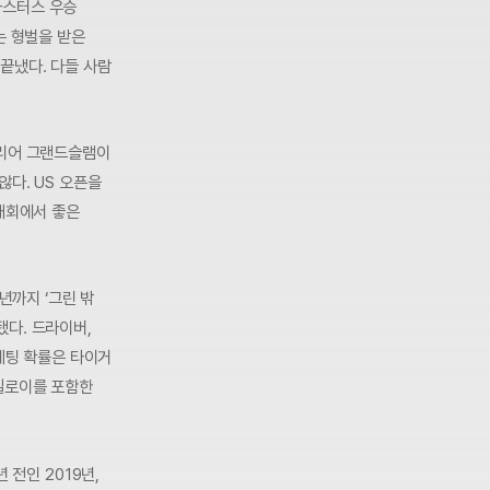
마스터스 우승
는 형벌을 받은
끝냈다. 다들 사람
커리어 그랜드슬램이
않다. US 오픈을
 대회에서 좋은
년까지 ‘그린 밖
다. 드라이버,
 베팅 확률은 타이거
맥길로이를 포함한
 전인 2019년,