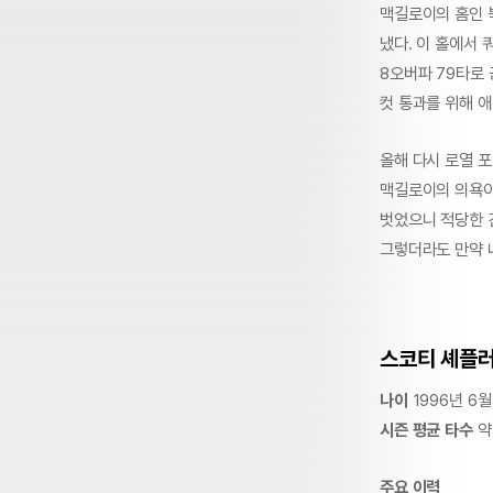
맥길로이의 홈인 
냈다. 이 홀에서
8오버파 79타로 
컷 통과를 위해 
올해 다시 로열 포
맥길로이의 의욕이 
벗었으니 적당한 긴
그렇더라도 만약 
스코티 셰플
나이
1996년 6월
시즌 평균 타수
약 
주요 이력