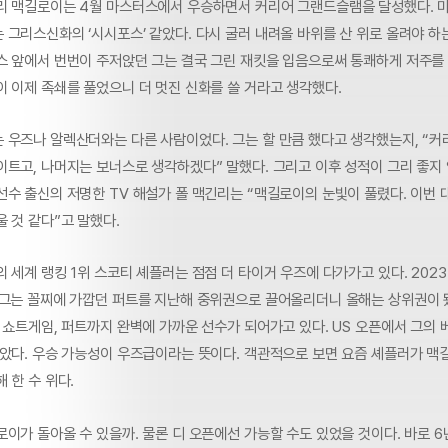
리 맥길로이는 4월 마스터스에서 우승하면서 커리어 그랜드슬램을 달성했다. 
 그리스신화의 ‘시시포스’ 같았다. 다시 굴러 내려올 바위를 산 위로 올려야 하
스 앞에서 번번이 주저앉던 그는 결국 그린 재킷을 입음으로써 통쾌하게 저주를 
이 이제 족쇄를 풀었으니 더 멋진 신화를 쓸 거라고 생각했다.
 우즈나 알렉산더와는 다른 사람이었다. 그는 할 만큼 했다고 생각했는지, “
트고, 나머지는 보너스로 생각하겠다” 말했다. 그리고 이후 성적이 그리 좋지 
선수 출신의 저명한 TV 해설가 폴 맥긴리는 “맥길로이의 눈빛이 풀렸다. 이번
 것 같다”고 말했다.
 세계 랭킹 1위 스코티 셰플러는 점점 더 타이거 우즈에 다가가고 있다. 2023
 그는 꼴찌에 가깝던 퍼트를 지난해 중위권으로 끌어올리더니 올해는 상위권이 됐
 쇼트게임, 퍼트까지 완벽에 가까운 선수가 되어가고 있다. US 오픈에서 그의
낮았다. 우승 가능성이 우즈급이라는 뜻이다. 객관적으로 보면 요즘 셰플러가 
 한 수 위다.
이가 돌아올 수 있을까. 물론 디 오픈에선 가능할 수도 있었을 것이다. 바로 6년