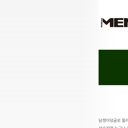
담쟁이덩굴로 둘러