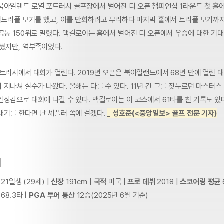
북아일랜드 로열 포트러시 골프장에서 벌어진 디 오픈 챔피언십 1라운드 첫 홀에
 쿼드러플 보기를 했고, 이를 만회하려고 무리하다 마지막 홀에서 트리플 보기까
공동 150위로 밀렸다. 맥길로이는 홈에서 벌어진 디 오픈에서 우승에 대한 기대
애썼지만, 역부족이었다.
트러시에서 대회가 열린다. 2019년 오픈은 북아일랜드에서 68년 만에 열린 
지나쳐 실수가 나왔다. 올해는 다를 수 있다. 11년 간 그를 짓누르던 마스터스
장감으로 대회에 나갈 수 있다. 맥길로이는 이 코스에서 61타를 친 기록도 있
내기를 한다면 난 셰플러 쪽에 걸겠다.
_ 성호준(<중앙일보> 골프 전문 기자)
러
 21일생 (29세) |
신장
191cm |
국적
미국 |
프로 데뷔
2018 |
스코어링 평균
68.3타 |
PGA 투어 통산
12승(2025년 6월 기준)