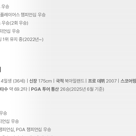
 우승
년 플레이어스 챔피언십 우승
 우승(2회 우승)
챔피언십 우승
 1위 유지 중(2022년~)
이
 4일생 (36세) |
신장
175cm |
국적
북아일랜드 |
프로 데뷔
2007 |
스코어링
 타수
약 69.2타 |
PGA 투어 통산
26승(2025년 6월 기준)
 우승
챔피언십 우승
 챔피언십, PGA 챔피언십 우승