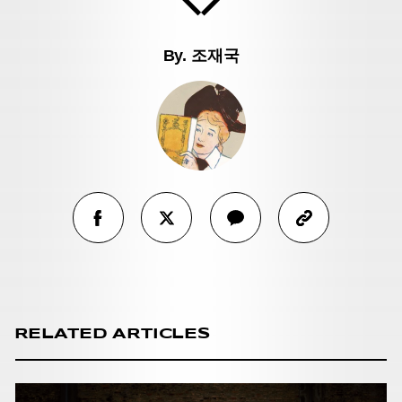
By.
조재국
RELATED ARTICLES