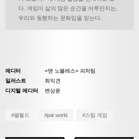
다. 게임이 삶의 많은 순간을 어루만지는,
우리와 동행하는 문화임을 믿는다.
에디터
<맨 노블레스> 피처팀
일러스트
최익견
디지털 에디터
변상윤
#팰월드
#pal world
#스팀 게임