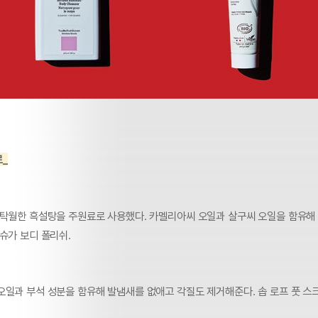
_
 탁월한 흑설탕을 주원료로 사용했다. 카멜리아씨 오일과 살구씨 오일을 함유해
슈가 보디 폴리쉬.
오일과 부석 성분을 함유해 발냄새를 없애고 각질도 제거해준다. 솝 로프 풋 스크