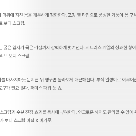
 더위에 지친 몸을 개운하게 정화한다. 포밍 젤 타입으로 풍성한 거품이 몸 구
트 보디 스크럽.
는 굵은 입자가 묵은 각질까지 강력하게 벗겨낸다. 시트러스 계열의 상쾌한 향이
리프 보디 스크럽.
를 마사지하듯 문지른 뒤 헹구면 몰라보게 매끈해진다. 부석 알갱이로 이루어
구가 필요 없다. 퍼미스 파워 풋 솝.
 스크럽과 수분 진정 효과를 동시에 부여한다. 인그로운 헤어도 관리할 수 있어
가 보디 스크럽 바질 & 버가못.