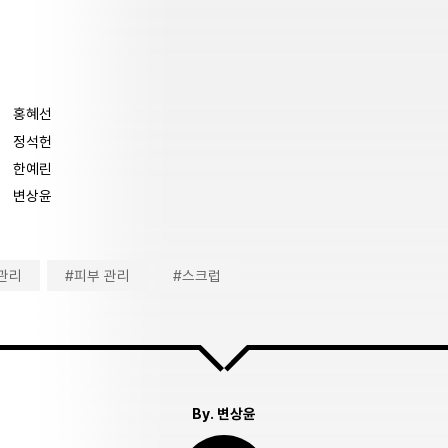
홍혜선
정석헌
한예린
변상윤
 관리
#피부 관리
#스크럽
By.
변상윤