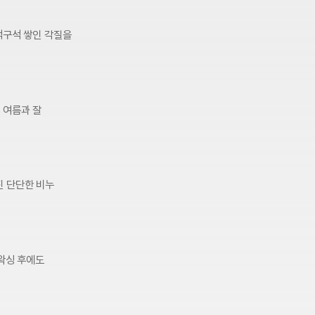
석구석 쌓인 각질을
 여름과 잘
진 단단한 비누
 왁싱 후에도