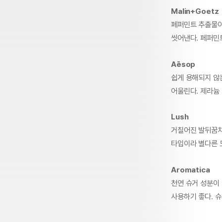
Malin+Goetz
페퍼민트 추출물이
씻어낸다. 페퍼민
Aēsop
쉽게 용해되지 않
어울린다. 제라늄 
Lush
거칠어진 발뒤꿈치
타입이라 별다른 도
Aromatica
천연 슈거 성분이
사용하기 좋다. 슈