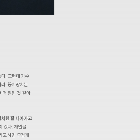
었다. 그런데 가수
더라. 뚱치땅치는
 더 잘된 것 같아
작처럼 잘 나아가고
이 컸다. 채널을
라고 하면 무겁게