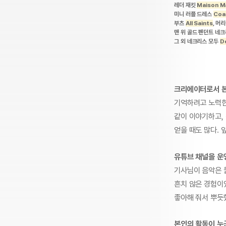
레더 재킷
Maison M
미니 러플 드레스
Coa
부츠
All Saints
, 머
맨 위 골드 펜던트 네
그 외 네크리스 모두
D
크리에이터로서 본
기억하려고 노력한
같이 이야기하고,
얻을 때도 많다.
유튜브 채널을 운
기사님이 음악은 
흔치 않은 경험이
좋아해 줘서 뿌듯
본인의 활동이 누