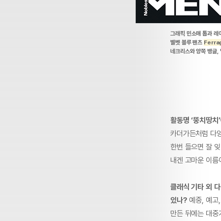
그래픽 민소매 톱과 레
벨벳 블루 팬츠
Ferr
네크리스와 양쪽 뱅글,
활동명 ‘뚱치땅치’
카더가든처럼 다양
한번 들으면 잘 잊
내겐 고마운 이름
클래식 기타 외 
있나?
예중, 예고
만든 뒤에는 대중