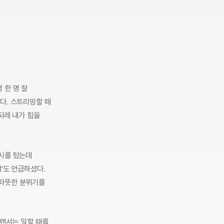
 한 명 잘
다. 스트리밍할 때
되레 내가 힘을
택시를 탔는데
’도 언급하셨다.
 따뜻한 분위기를
리랜서는 일할 때를