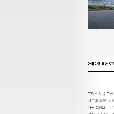
아름다운 해안 도
프랑스 샤를 드골
사르데냐섬에 발을
더욱 설렘으로 다가