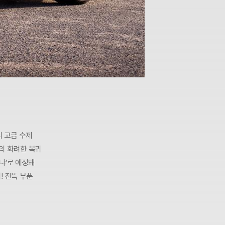
의 고급 수제
시의 화려한 복귀
냐’로 예정돼
! 잔뜩 부푼