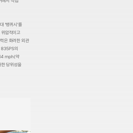
 위에서 직접
대 ‘뱅퀴시’를
은 위압적이고
매력은 화려한 외관
 835PS의
4 mph(약
 대한 당위성을