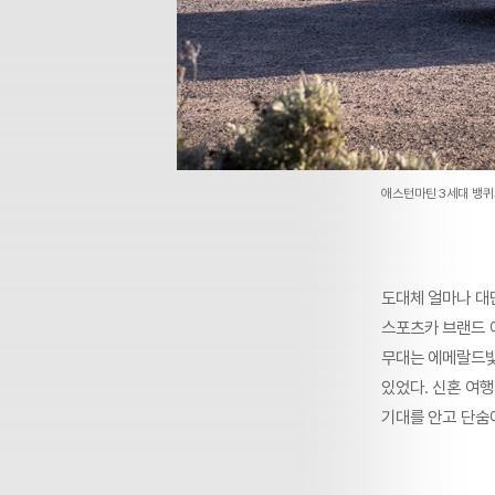
애스턴마틴 3세대 뱅퀴
도대체 얼마나 대단
스포츠카 브랜드 애
무대는 에메랄드빛
있었다. 신혼 여행
기대를 안고 단숨