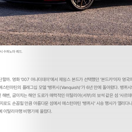
시 수퍼노마 레드.
할까. 영화 ‘007 어나더데이’에서 제임스 본드가 선택했던 ‘본드카’이자 영국
스턴마틴의 플래그십 모델 ‘뱅퀴시(Vanquish)’가 6년 만에 돌아왔다. 뱅퀴
 해변, 굽이치는 해안 도로가 매력적인 이탈리아(서부)의 보석 같은 섬 ‘사르데
지로도 손꼽힐 만큼 아름다운 섬에서 애스턴마틴 ‘뱅퀴시’ 시승 행사가 열리다니
에 이탈리아행 비행기에 올랐다.