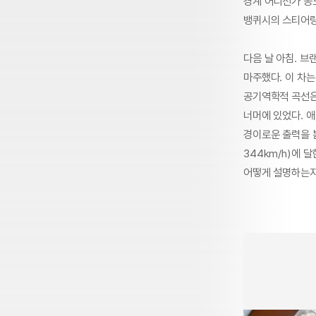
경계 어디선가 공도
뱅퀴시의 스티어링
다음 날 아침. 브
마주했다. 이 차
공기역학적 곡선은
너머에 있었다. 애
경이로운 출력을 뽐
344km/h)에 
어떻게 설명하는지