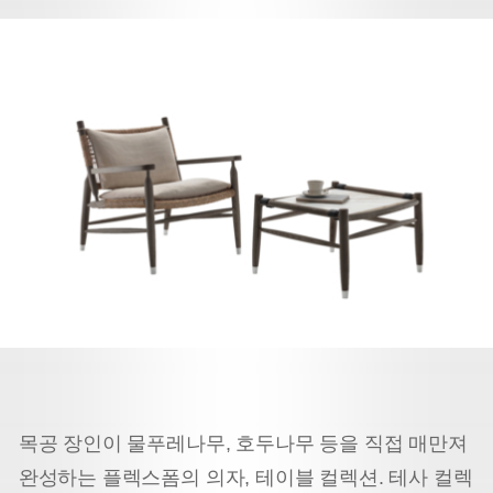
목공 장인이 물푸레나무, 호두나무 등을 직접 매만져
완성하는 플렉스폼의 의자, 테이블 컬렉션. 테사 컬렉