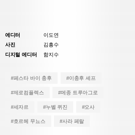
에디터
이도연
사진
김흥수
디지털 에디터
함지수
#페스타 바이 충후
#이충후 셰프
#제로컴플렉스
#메종 트루아그로
#세자르
#누벨 퀴진
#오사
#호르헤 무뇨스
#사라 페랄