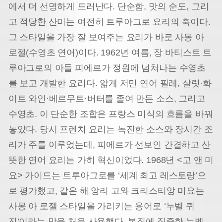
에서 더 선명하게 드러난다. 단순함, 맛의 순도, 그리
고 적당한 산미는 여전히 트루아그로 요리의 축이다.
그 스타일을 가장 잘 보여주는 요리가 바로 사몽 아
로젤(수영초 연어)이다. 1962년 여름, 장 바티스트 트
루아그로의 아들 피에르가 정원에 넘쳐나는 수영초
를 보고 개발한 요리다. 얇게 저민 연어 필레, 샬럿·화
이트 와인·베르무트·버터를 졸여 만든 소스, 그리고
수영초. 이 단순한 조합은 프랑스 미식의 흐름을 바꿔
놓았다. 당시 프렌치 요리는 녹진한 소스와 장시간 조
리가 주를 이루었는데, 피에르가 선보인 간결하고 산
뜻한 연어 요리는 가히 혁신이었다. 1968년 <고 앤 미
요> 가이드는 트루아그로를 ‘세계 최고 레스토랑’으
로 평가했고, 같은 해 앙리 고와 크리스티앙 미요는
사몽 아 로젤 스타일을 가리키는 용어로 ‘누벨 퀴
진’이라는 말을 처음 사용했다. 본질에 집중한 누벨