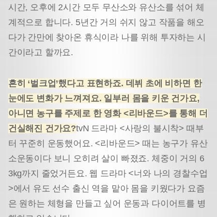
시간, 오후에 2시간 모두 무산소와 유산소를 섞어 체
계적으로 합니다. 5년간 거의 쉬지 않고 작품을 해오
다가 간만에 찾아온 휴식이라 나를 위해 투자하는 시
간이라고 할까요.
흔히
‘
벌크업
’
했다고 표현하죠
.
데뷔 초에 비하면 한
눈에도 변화가 느껴져요
.
일부러 몸을 키운 건가요
,
아니면 농구를 주제로 한 영화
<
리바운드
>
를 통해 더
건실해진 건가요
?
tvN 드라마 <사랑의 불시착> 때부
터 꾸준히 운동했어요. <리바운드> 때는 농구가 유산
소운동이다 보니 오히려 살이 빠졌죠. 체중이 거의 6
3kg까지 줄었거든요. 웹 드라마 <너와 나의 경찰수업
>에서 유도 선수 출신 역을 맡아 몸을 키웠다가 요즘
은 원하는 체형을 만들고 싶어 운동과 다이어트를 병