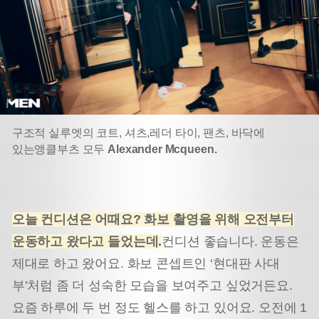
구조적 실루엣의 코트, 셔츠,
레더 타이, 팬츠, 바닥에
있는
앵클부츠 모두
Alexander Mcqueen.
오늘 컨디션은 어때요
?
화보 촬영을 위해 오전부터
운동하고 왔다고 들었는데
.
컨디션 좋습니다. 운동은
제대로 하고 왔어요. 화보 콘셉트인 ‘현대판 사대
부’처럼 좀 더 성숙한 모습을 보여주고 싶었거든요.
요즘 하루에 두 번 정도 헬스를 하고 있어요. 오전에 1