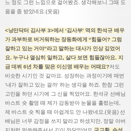
느 정도 그런 느낌으로 걸어봤죠. 생각해보니 그때 도
움을 좀 받았네요.(웃음)
<
낭만닥터 김사부
3>
에서
‘
김사부
’
역의 한석규 배우
가 과부하로 버거워하는 장동화에게
“
힘들어
?
그럼
잘하고 있는 거야
”
라고 말하는 대사가 인상 깊었어
요
.
누구나 열심히 일하고
,
살다 보면 힘들잖아요
.
지
금 데뷔
6
년 차를 맞은 이신영 배우는 어때요
?
저도
비슷한 시기인 것 같아요. 성장하는 과정이기에 매번
‘내가 잘하고 있는 걸까’ 하는 생각을 하죠. 한참 그런
고민을 하던 시기에 그 신을 찍었어요. 한석규 선배님
바스트 숏 촬영 때 제가 감동받아 눈물을 흘렸는데,
제 바스트 숏 찍을 때 아쉽게도 안 나왔네요.(웃음) 선
배님은 너무 감정을 쓰지 말라고 하셨지만, 정말 아버
지처럼 말씀해주셔서 깊이 와닿았어요.
구교환
,
손석