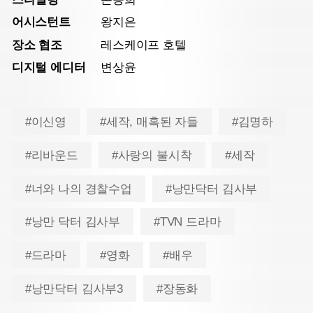
어시스턴트
왕지은
장소 협조
레스케이프 호텔
디지털 에디터
변상윤
#이신영
#세작, 매혹된 자들
#김명하
#리바운드
#사랑의 불시착
#세작
#너와 나의 경찰수업
#낭만닥터 김사부
#낭만 닥터 김사부
#TVN 드라마
#드라마
#영화
#배우
#낭만닥터 김사부3
#장동화