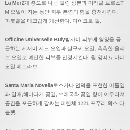
La Mer
2개 층으로 나뉜 필링 성분과 미라클 브로스T
M 오일이 자는 동안 피부 본연의 힘을 충전시킨다.
피붓결을 매끄럽게 개선한다. 마이크로 필.
Officine Universelle Buly
밤사이 피부에 영양을 공
급하는 세서미 시드 오일과 살구씨 오일, 촉촉한 올리
브 오일로 예민한 피부를 진정시킨다. 윌 앙띠끄 바디
오일 베트라브.
Santa Maria Novella
토스카나 언덕을 표현한 머틀잎
과 열매,해바라기 꽃잎, 수레국화 꽃잎 향이 어우러져
공간을 포근하게 감싸는 피렌체 1221 포푸리 왁스 타
블렛.