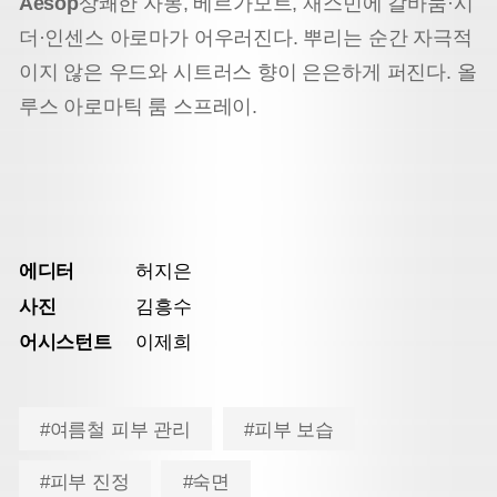
Aēsop
상쾌한 자몽, 베르가모트, 재스민에 갈바눔·시
더·인센스 아로마가 어우러진다. 뿌리는 순간 자극적
이지 않은 우드와 시트러스 향이 은은하게 퍼진다. 올
루스 아로마틱 룸 스프레이.
에디터
허지은
사진
김흥수
어시스턴트
이제희
#여름철 피부 관리
#피부 보습
#피부 진정
#숙면