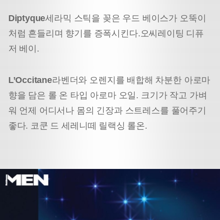
Diptyque
세라믹 스틱을 꽂은 우드 베이스가 오뚝이
처럼 흔들리며 향기를 증폭시킨다.
오씨레이팅 디퓨
저 베이.
L’Occitane
라벤더와 오렌지를 배합해 차분한 아로마
향을 담은 롤 온 타입 아로마 오일. 크기가 작고 가벼
워 언제 어디서나 몸의 긴장과 스트레스를 풀어주기
좋다. 코쿤 드 세레니떼 릴랙싱 롤온.