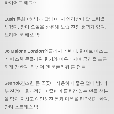
타이어드 레그스.
Lush
동화 <해님과 달님>에서 영감받아 달 그림을
새겼다. 장미 오일을 함유해 보습·진정 효과가 있다.
브라더 문 배쓰 밤.
Jo Malone London
잉글리시 라벤더, 화이트 머스크
가 따스한 문플라워 향기와 어우러지며 공간을 포근
하게 감싼다.
라벤더 앤 문플라워 홈 캔들.
Sennok
건조한 몸 곳곳에 사용하기 좋은 멀티 밤. 피
부 진정에 효과적인 아줄렌과 쿨링감 있는 멘톨 성분
을 담아 지치고 예민해진 몸과 마음을 편안하게 한다.
안티 스트레스 밤.