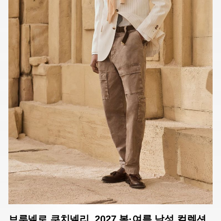
브루넬로 쿠치넬리, 2027 봄·여름 남성 컬렉션