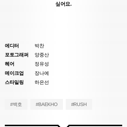
싶어요.
에디터
박찬
포토그래퍼
양중산
헤어
정유성
메이크업
장나예
스타일링
하은선
#백호
#BAEKHO
#RUSH