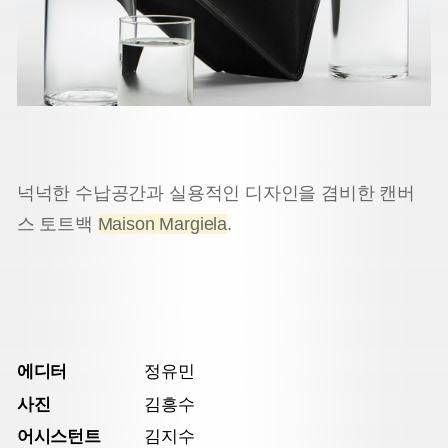
넉넉한 수납공간과 실용적인 디자인을 겸비한 캔버
스 토트백
Maison Margiela
.
에디터
정유민
사진
김흥수
어시스턴트
김지수