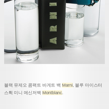
블랙 뮤제오 콤팩트 바게트 백
Marni
, 블루 마이스터
스튁 미니 메신저백
Montblanc
.