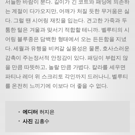
서늘한 바람이 분다. 길이가 긴 코트와 패딩에 의존하
는 계절이 다가오지만, 어깨가 처질 듯한 무거움은 싫
다. 그럴 땐 시어링 재킷을 입는다. 견고한 가죽과 두
툼한 털은 겨울과 맞서기 적합할 테니까. 벨루티의 시
어링 블루종은 담백한 형태에서 오는 든든함을 지녔
다. 세월과 유행을 비켜갈 실용성은 물론, 호사스러운
감촉이 주는
정서적 안정감이 있다. 패딩이 부럽지 않
을 만큼 따뜻하고, 놀랄 만큼 가볍다. 칼라를 세우면
파티나 레더 위 스크리토 각인까지 드러나니, 벨루티
를 온전히 느끼기에 이보다 더 좋을 수 없다.
에디터
허지은
사진
김흥수