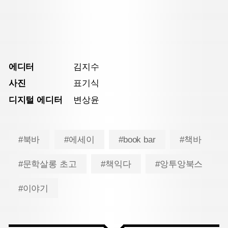
에디터
김지수
사진
표기식
디지털 에디터
변상윤
#북바
#에세이
#book bar
#책바
#문학살롱 초고
#책익다
#앙투앙북스
#이야기