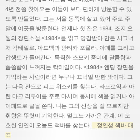
4년 전쯤 찾아오는 이들이 보다 편하게 방문할 수 있
도록 만들었다. 그는 서울 동쪽에 살고 있어 주로 주
말에 이곳을 방문한다. 언제나 첫 잔은 1984. 조지 오
웰의 장편소설 <1984>를 읽고 영감받아 만든 시그너
처 칵테일로, 아드벡과 안티카 포뮬라, 아페롤 그리고
압생트가 들어간다. 묵직한 스모키 풍미에 달콤함과
씁쓸함이 느껴지는 칵테일이다. <1984> 엔딩 장면을
기억하는 사람이라면 누구나 끄덕일 만한 맛이다. 그
는 다음 잔으로 피트 위스키를 찾는다. 라프로익과 아
란 마크 리무어를 주로 마시며 동시에 책을 읽거나 아
이패드로 글을 쓴다. 나는 그의 신상을 잘 모르지만
취향은 뚜렷이 기억한다. 멀고도 가까운 관계, 이 모
호한 인연이 오늘도 책바를 찾는다.
_ 정인성 책바 대
표