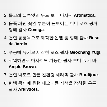
돌고래 실루엣의 우드 보디 마사저
Aromatica
.
움푹 파인 꽃잎 부분이 돋보이는 미니 로즈 핑거
형태 괄사
Gomiga
.
천연 동릉옥으로 제작한 엔젤 윙 형태 괄사
Rose
de
Jardin
.
수공예 유기로 제작한 로즈 괄사
Geochang Yugi
.
샤워하면서 마사지도 가능한 괄사 보디 워시 바
Ample Brown
.
천연 백토로 만든 친환경 세라믹 괄사
Boutijour
.
편백 목재에 원형 네오디뮴 자석을 장착한 우든
괄사
Arkivdots
.