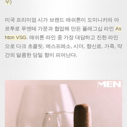
우)
미국 프리미엄 시가 브랜드 애쉬톤이 도미니카의 아
르투로 푸엔테 가문과 협업해 만든 플래그십 라인
As
hton VSG
. 애쉬톤 라인 중 가장 대담하고 진한 라인
으로 다크 초콜릿, 에스프레소, 시더, 향신료, 가죽, 약
간의 달콤한 당밀 향이 피어난다.