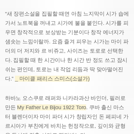
“새 장편소설을 집필할 때면 아침 느지막이 시가 숍에
가서 노트북을 꺼내고 시가에 불을 붙인다. 시가를 피
우면 창작적으로 보상받는 기분이다 창작 에너지가
샘솟는 느낌이랄까. 요즘 즐겨 피우는 시가는 마이 파
더의 더 저지와 르 비쥬고, 사이즈는 토로로 선택한
다. 집필할 때 한 시간이나 한 시간 반 정도 쓰고 잠시
쉬는 편인데, 토로는 내 작업 리듬과 딱 맞아떨어진
다.”
_ 마이클 패리스 스미스(소설가)
하바노 오스쿠로 래퍼와 니카라과산 바인더, 필러로
만든
My Father Le Bijou 1922 Toro
. 쿠바 출신 마스
터 블렌더이자 마이 파더 시가 창립자인 돈 페피네 가
르시아가 부친에게 바치는 헌정작으로, 깊이와 균형