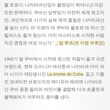
블 토로다. 니카라과산잎의 블렌딩이 뛰어나고 마감
또한 완벽하다. 쿠바산 담뱃잎이 여전히 세계 최고지
만, 개인적으로 시가의 실제 제작 품질은 니카라과산
을 높이 산다. 라 아로마 데 쿠바와 플로르 데 라스 안
틸라스도 즐겨 찾는다. 더치 마스터스로 시작한 사람
치곤 괜찮은 여정 아닌가.”
_ 밥 루츠(전 지엠 부회장)
19세기 말 쿠바에서 시작돼 윈스턴 처칠이 즐겨 피운
브랜드로, 현재 도미니카 애쉬튼과 니카라과 마이 파
더 시가가 재탄생시킨
La Aroma de Cuba
. 짙고 기름
진 코네티컷 브로드리프 매디유라 래퍼에 니카라과
산 쿠바 원종 필러와 바인더를 결합해 다크 초콜릿과
블랙페퍼가 어우러진 풍미를 낸다.