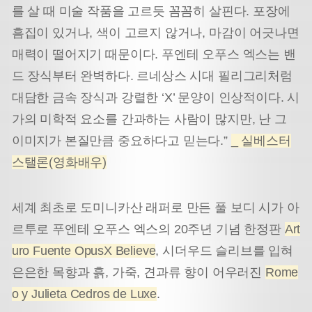
를 살 때 미술 작품을 고르듯 꼼꼼히 살핀다. 포장에
흠집이 있거나, 색이 고르지 않거나, 마감이 어긋나면
매력이 떨어지기 때문이다. 푸엔테 오푸스 엑스는 밴
드 장식부터 완벽하다. 르네상스 시대 필리그리처럼
대담한 금속 장식과 강렬한 ‘X’ 문양이 인상적이다. 시
가의 미학적 요소를 간과하는 사람이 많지만, 난 그
이미지가 본질만큼 중요하다고 믿는다.”
_ 실베스터
스탤론(영화배우)
세계 최초로 도미니카산 래퍼로 만든 풀 보디 시가 아
르투로 푸엔테 오푸스 엑스의 20주년 기념 한정판
Art
uro Fuente OpusX Believe
, 시더우드 슬리브를 입혀
은은한 목향과 흙, 가죽, 견과류 향이 어우러진
Rome
o y Julieta Cedros de Luxe
.