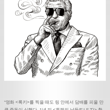
“영화 <록키>를 찍을 때도 링 안에서 담배를 피울 만
큼 중독이 심했다. 1년 뒤 <투쟁의 날들(F.I.S.T)> 촬