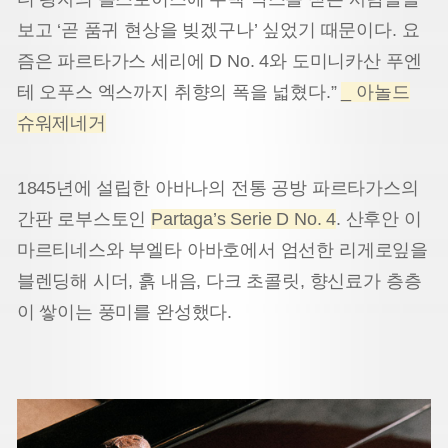
보고 ‘곧 품귀 현상을 빚겠구나’ 싶었기 때문이다. 요
즘은 파르타가스 세리에 D No. 4와 도미니카산 푸엔
테 오푸스 엑스까지 취향의 폭을 넓혔다.”
_ 아놀드
슈워제네거
1845년에 설립한 아바나의 전통 공방 파르타가스의
간판 로부스토인
Partaga’s Serie D No. 4
. 산후안 이
마르티네스와 부엘타 아바호에서 엄선한 리게로잎을
블렌딩해 시더, 흙 내음, 다크 초콜릿, 향신료가 층층
이 쌓이는 풍미를 완성했다.