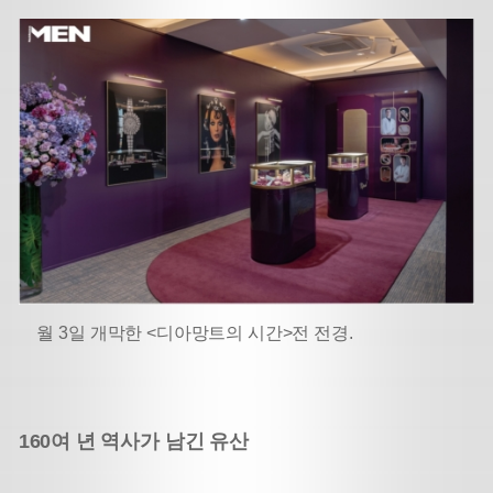
월 3일 개막한 <디아망트의 시간>전 전경.
160여 년 역사가 남긴 유산