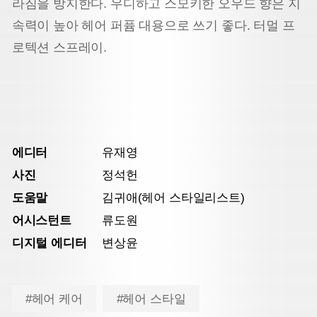
라짐을 방지한다. 우디하고 스모키한 오우드 향은 지
속력이 높아 헤어 퍼퓸 대용으로 쓰기 좋다. 터멀 프
로텍션 스프레이.
에디터
유재영
사진
정석헌
도움말
김귀애(헤어 스타일리스트)
어시스턴트
류도원
디지털 에디터
변상윤
#헤어 케어
#헤어 스타일