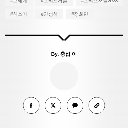
#브레게
#프리즈서울
#프리즈서울2023
#심소미
#안성석
#정희민
By.
충섭 이