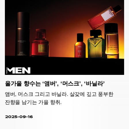
올가을 향수는 ‘앰버’, ‘머스크’, ‘바닐라’
앰버, 머스크 그리고 바닐라. 살갗에 깊고 풍부한
잔향을 남기는 가을 향취.
2025-09-16