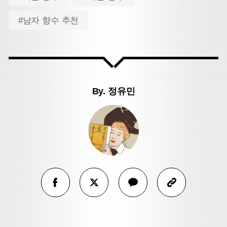
#남자 향수 추천
By.
정유민