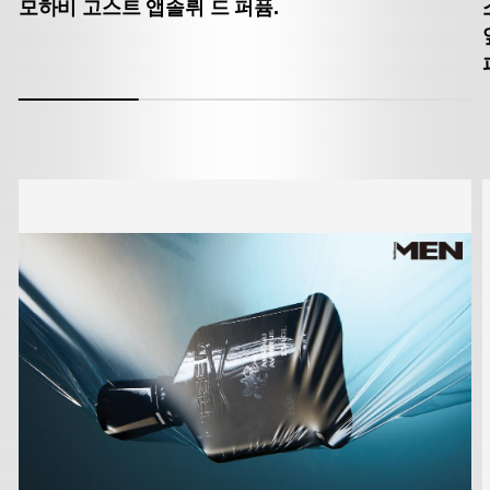
모하비 고스트 앱솔뤼 드 퍼퓸.