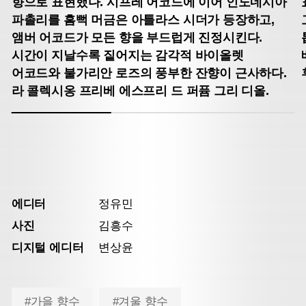
향으로 표현했다.
시프레 어코드에 이어 인도네시아
파촐리를 흠뻑 머금은
아틀라스 시더가 등장하고,
앰버 어코드가 모든 향을 부드럽게 진정시킨다.
시간이 지날수록 짙어지는 감각적 바이올렛
어코드와
불가리안 로즈의 풍부한 잔향이 근사하다.
라 콜렉시옹 프리베 에스프리 드 퍼퓸 그리 디올.
에디터
정유민
사진
김흥수
디지털 에디터
변상윤
#가을 향수
#겨울 향수