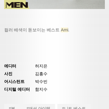
컬러 배색이 돋보이는 베스트
Ami
.
에디터
허지은
사진
김흥수
어시스턴트
박수빈
디지털 에디터
함지수
#봄
#패션 아이템
#니트 베스트