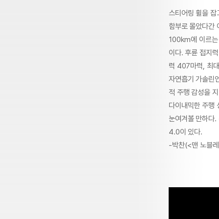
스티어링 휠을 잡고
함부로 몰았다간 이
100km에 이르는
이다. 후륜 접지
력 407마력, 최
자연흡기 가솔린엔
적 주행 감성을 지
다이내믹한 주행 
눈여겨볼 만하다. 
4.0이 있다.
-박찬(<맨 노블레