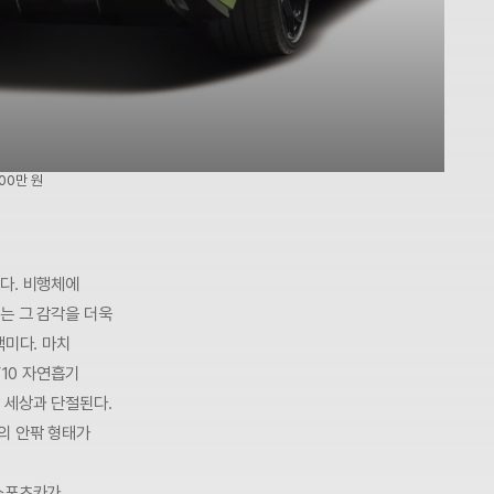
00만 원
다. 비행체에
는 그 감각을 더욱
백미다. 마치
V10 자연흡기
 세상과 단절된다.
의 안팎 형태가
 스포츠카가