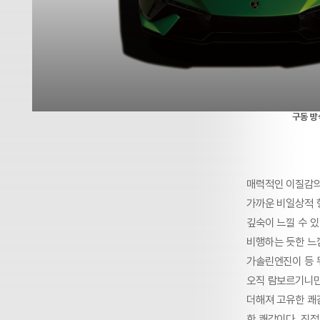
구동 방
매력적인 이질감의
가까운 비일상적 
깊숙이 느낄 수 있
비행하는 듯한 느낌
가솔린엔진이 등 
오직 람보르기니만
더해져 고유한 쾌
한 쾌감이다. 진