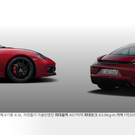
방식
6기통 4.0L 자연흡기 가솔린엔진
최대출력
407마력
최대토크
43.9kg·m
가격
1억30