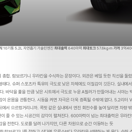
식
10기통 5.2L 자연흡기 가솔린엔진
최대출력
640마력
최대토크
57.6kg·m
가격
3억40
 총합. 람보르기니 우라칸을 수식하는 문장이다. 외관은 베일 듯한 직선을 둘렀
형태다. 슈퍼 스포츠카 특유의 극도로 낮은 차체에도 이질감이 깃든다. 실내에서
다. 바닥을 훑을 만큼 낮은 시트에서 극도로 누운 A필러가 만들어내는 시야는 
이 온몸을 관통한다. 시동을 켜면 자극은 더욱 증폭될 수밖에 없다. 5.2리터 
뒤에서 으르렁거리니까. 콕핏 같은 실내에서 엔진 회전수를 높여 달리면 차량 밖
이 줄 수 있는 시공간의 감각이 펼쳐진다. 600마력이 넘는 최대출력은 우라칸
감을 전한다. 도로를 달려 나가지만, 다른 차원으로 순간 이동하는 듯
정한 람보르기니를 접하고 싶다면 우루스보다 우라칸을 선택하는 게 옳다. 슈퍼