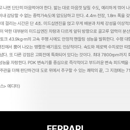
 나면 단단히 마음먹어야 한다. 밟는 대로 마음껏 달릴 수도, 예리하게 꺾어 나
내 감당할 수 없는 중력가속도에 압도당하고 만다. 4.4m 전장, 1.8m 폭을 
 데 걸리는 시간은 단 4초. 미드십엔진을 얹고 무게 배분과 차체 강성을 이상적
력이 약한 대부분의 미드십엔진 차량과 다르게 앞뒤 방향으로 골고루 압력이 분산
대토크 43.9kg·m의 고속 주행 시에도 안정적 핸들링 성능을 발휘한다. 수평 대향
진에서 뿜어 나오는 맹렬한 배기음도 인상적이다. 속도와 제로백 수치로만 따질
녔다. 또 다른 강점은 고회전에 특화되어 있다는 것이다. 최대 7800rpm까지 
성능을 자랑한다. PDK 변속기를 중심으로 즉각적이고 부드러운 변속 피드백을
주관을 더해 판단하건대 도로 위에서 추구할 수 있는 쾌락의 끝, 그 지점에는 71
스> 에디터)
FERRARI