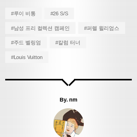
#루이 비통
#26 S/S
#남성 프리 컬렉션 캠페인
#퍼렐 윌리엄스
#주드 벨링엄
#칼럼 터너
#Louis Vuitton
By.
nm