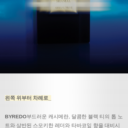
왼쪽 위부터 차례로_
BYREDO
부드러운 캐시메란, 달콤한 블랙 티의 톱 노
트와 상반된 스모키한 레더와 타바코잎 향을 대비시