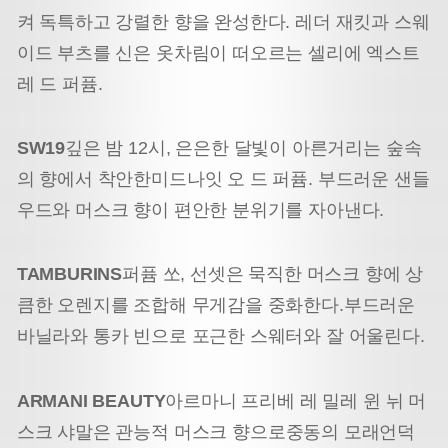
켜 독특하고 강렬한 향을 완성한다. 레더 재킷과 스웨
이드 부츠를 신은 옷차림이 떠오르는 셀리에 엑스트
레 드 퍼퓸.
SW19
깊은 밤 12시, 은은한 달빛이 아른거리는 숲속
의 향에서 착안한
미드나잇 오 드 퍼퓸. 부드러운 샌들
우드와 머스크 향이 편안한 분위기를 자아낸다.
TAMBURINS
퍼퓸 쏘, 선셋은 묵직한 머스크 향에 상
큼한 오렌지를 조합해 무게감을 중화한다.
부드러운
바닐라와 통카 빈으로 포근한 스웨터와 잘 어울린다.
ARMANI BEAUTY
아르마니 프리베 레 밀레 윈 뉘 머
스크 샤말은 관능적 머스크 향으로
중동의 모래언덕