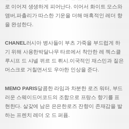
로 이어져 생생하게 피어난다. 이어서 화이트 모스와
앰버,
파촐리가 따스한 기운을 더해 매혹적인 레더 향
을 완성한다.
CHANEL
러시아 병사들이 부츠 가죽을 부드럽게 하
기 위해 사용한
박달나무 타르에서 착안한 레 젝스클
루시프 드 샤넬 뀌르 드 뤼시.
이국적인 재스민과 짙은
머스크로 거칠면서도 우아한 인상을 준다.
MEMO PARIS
달콤한 라임과 차분한 로즈 워터, 부드
러운 스웨이드
어코드의 조합으로 프랑스 향기를 표
현한다. 살갗에 남은 은은한
로즈 잔향이 존재감을 발
하는 프렌치 레더 오 드 퍼퓸.