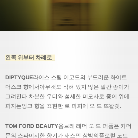
왼쪽 위부터 차례로_
DIPTYQUE
라이스 스팀 어코드의 부드러운 화이트
머스크 향에서
아무것도 적혀 있지 않은 말간 종이가
그려진다.
차분한 우디와 섬세한 미모사로 종이 위에
퍼지는
잉크 향을 표현한 로 파피에 오 드 뜨왈렛.
TOM FORD BEAUTY
옴브레 레더 오 드 퍼퓸은 카더
몬의 스파이시한 향기가 재스민 삼박의
플로럴 노트