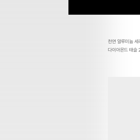
천연 알루미늄 세라
다이아몬드 태슬 