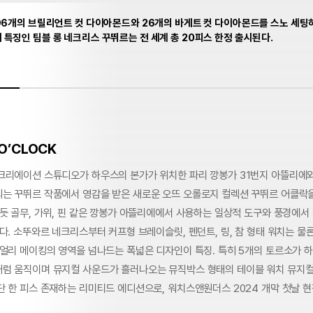
296개의 브릴리언트 컷 다이아몬드와 26개의 바게트 컷 다이아몬드를 스노 세
특징인 팀블 롱 네크리스 꾸뛰르는 전 세계 총 20피스 한정 출시된다.
O’CLOCK
크리에이션 스튜디오가 하우스의 본가가 위치한 파리 깡봉가 31번지 아뜰리에
는 꾸뛰르 작품에서 영감을 받은 새로운 오뜨 오롤로지 컬렉션 꾸뛰르 어클락을
듯 골무, 가위, 핀 같은 깡봉가 아뜰리에에서 사용하는 일상적 도구와 풍경에서 
다. 소뚜와르 네크리스부터 커프형 브레이슬릿, 펜던트, 링, 참 형태 워치는 물론
주얼리 메이킹의 영역을 넘나드는 폭넓은 디자인이 특징. 특히 5개의 토르소가 
럼 움직이며 뮤지컬 사운드가 흘러나오는 뮤직박스 형태의 테이블 워치 뮤지컬
단 한 피스 존재하는 리미티드 에디션으로, 워치스앤원더스 2024 개막 첫날 