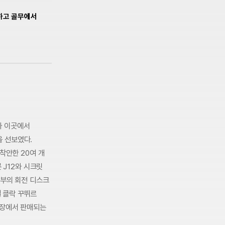
팅하고 골무에서
와 이곳에서
 선보였다.
착안한 20여 개
 J12와 시크릿
하부의 회전 디스크
 클락 꾸뛰르
현장에서 판매되는